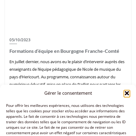
05/10/2023
Formations d’équipe en Bourgogne Franche-Comté
En juillet dernier, nous avons eu le plaisir d’intervenir auprès des
enseignants de l’équipe pédagogique de l’école de musique du
pays d’Hericourt. Au programme, connaissances autour du
numérique éducatif, mise en place de Padlet pour partager les
ressources, découverte de Soundtrap et utilisation de Youtube!
Gérer le consentement
12 professeurs qui peuvent maintenant plus facilement créer et
Pour offrir les meilleures expériences, nous utilisons des technologies
utiliser des ressources avec leurs élèves. […]
telles que les cookies pour stocker et/ou accéder aux informations des
appareils. Le fait de consentir à ces technologies nous permettra de
Formation
0
39 sec read
traiter des données telles que le comportement de navigation ou les ID
uniques sur ce site. Le fait de ne pas consentir ou de retirer son
consentement peut avoir un effet négatif sur certaines caractéristiques