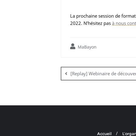
La prochaine session de forma
2022. N’hésitez pas
à nous cont
MaBayon
Navigation
de
[Replay] Webinaire de découve
l’article
Accueil
L’orga