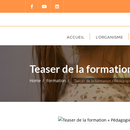
Skip
to
content
ACCUEIL
L’ORGANISME
Teaser de la formatio
Home
Formation
Teaser de la formation « Pédagogi