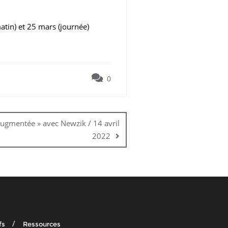
atin) et 25 mars (journée)
0
augmentée » avec Newzik / 14 avril
2022
fs
Ressources