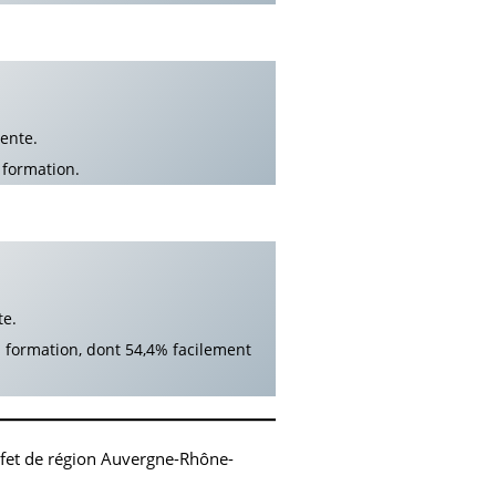
ente.
 formation.
te.
la formation, dont 54,4% facilement
éfet de région Auvergne-Rhône-