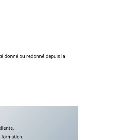
 été donné ou redonné depuis la
llente.
a formation.