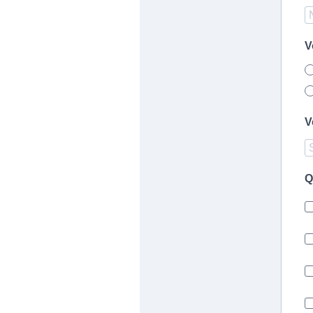
V
V
Q