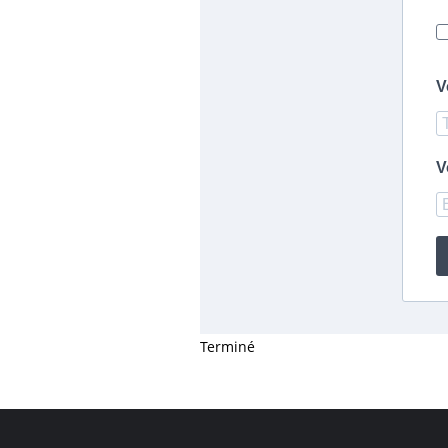
V
V
Terminé