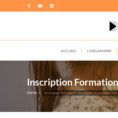
Skip
to
content
ACCUEIL
L’ORGANISME
Inscription Formation
Home
Inscription Formation « enseigner la musique ave