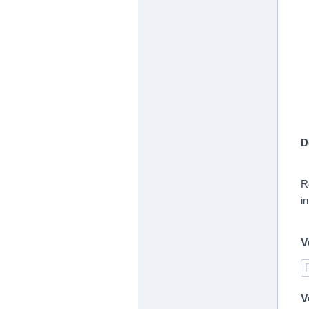
D
R
i
V
V