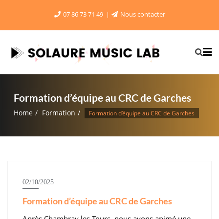
Skip
07 86 73 71 49
Nous contacter
to
content
Formation d’équipe au CRC de Garches
Home
Formation
Formation d’équipe au CRC de Garches
02/10/2025
Formation d’équipe au CRC de Garches
Après Chambray les Tours, nous avons animé une