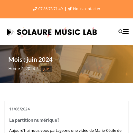
Skip
07 86 73 71 49
Nous contacter
to
content
Mois :
juin 2024
Home
2024
Juin
11/06/2024
La partition numérique?
Aujourd’hui nous vous partageons une vidéo de Marie-Cécile de