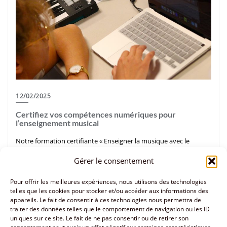
12/02/2025
Certifiez vos compétences numériques pour
l’enseignement musical
Notre formation certifiante « Enseigner la musique avec le
numérique » À l’heure où le numérique révolutionne
Gérer le consentement
l’enseignement, Solaure Music Lab propose une formation
professionnelle en ligne pour les professeurs de musique
Pour offrir les meilleures expériences, nous utilisons des technologies
telles que les cookies pour stocker et/ou accéder aux informations des
spécialement dédiée à ce sujet. Destinée à intégrer les outils
appareils. Le fait de consentir à ces technologies nous permettra de
numériques dans la pédagogie musicale, cette formation unique
traiter des données telles que le comportement de navigation ou les ID
en France est reconnue par l’État grâce à la certification RS6654.
uniques sur ce site. Le fait de ne pas consentir ou de retirer son